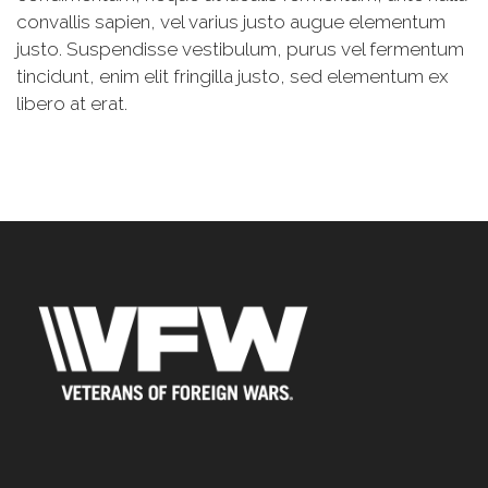
convallis sapien, vel varius justo augue elementum
justo. Suspendisse vestibulum, purus vel fermentum
tincidunt, enim elit fringilla justo, sed elementum ex
libero at erat.