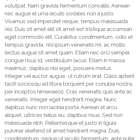
volutpat. Nam gravida fermentum convallis. Aenean
nec augue at urna iaculis sodales non a justo.
Vivamus sed imperdiet neque, tempus malesuada
nisi. Duis sit amet elit sit amet est tristique accumsan
eget commodo elit. Curabitur condimentum, odio et
tempus gravida, nisl ipsum venenatis mi, ac mollis
lectus augue sit amet quam. Etiam nec orci semper,
congue risus id, vestibulum lacus. Etiam in massa
maximus, dapibus nisi eget, posuere metus.
Integer vel auctor augue, ut rutrum erat. Class aptent
taciti sociosqu ad litora torquent per conubia nostra,
per inceptos himenaeos. Cras venenatis quis ante ac
venenatis. Integer eget hendrerit magna. Nunc
dapibus nunc non lacinia porta. Aenean at arcu
aliquet, ultrices tellus eu, dapibus risus. Sed non
malesuada nibh. Pellentesque et justo in ligula
pulvinar eleifend sit amet hendrerit magna. Duis
condimentum, neque ut iaculis fermentum, ante nulla