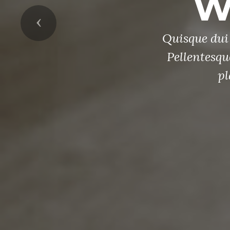
W
Previous
Quisque dui 
Pellentesqu
pl