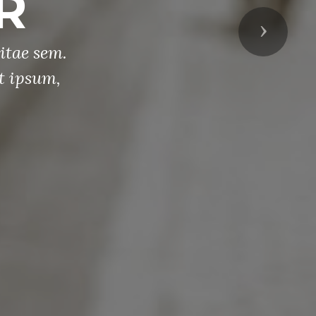
R
Next
itae sem.
t ipsum,